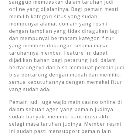
sanggup memuaskan dalam taruhan judi
online yang dijalaninya. Bagi pemain mesti
memilih kategori situs yang sudah
mempunyai alamat domain yang resmi
dengan tampilan yang tidak diragukan lagi
dan mempunyai bermacam kategori fitur
yang memberi dukungan selama masa
taruhannya member. Feature ini dapat
dijadikan bahan bagi petarung judi dalam
bertarungnya dan bisa membuat pemain judi
bisa bertarung dengan mudah dan memiliki
semua kebutuhannya dengan memakai fitur
yang sudah ada.
Pemain judi juga wajib main casino online di
dalam sebuah agen yang pemain judinya
sudah banyak, memiliki kontribusi aktif
selagi masa taruhan judinya. Member resmi
ini sudah pasti mensupport pemain lain