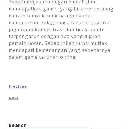
dapat menjalani dengan mudah dan
mendapatkan games yang bisa berpeluang
meraih banyak kemenangan yang
menjanjikan. Selagi masa taruhan judinya
juga wajib konsentrasi dan tidak boleh
terpengaruh dengan apa yang dijalani
pemain lawan. Sebab inilah kunci mutlak
mendapati kemenangan yang sebenarnya
dalam game taruhan online.
Post
Previous
Previous
navigation
Post
Next
Next
Post
Search