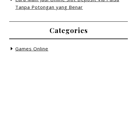
Tanpa Potongan yang Benar
Categories
Games Online