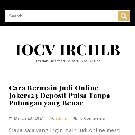
Skip
to
content
IOCV IRCHLB
Tips dan Informasi Terbaru Slot Online
Cara Bermain Judi Online
Joker123 Deposit Pulsa Tanpa
Potongan yang Benar
March 23, 2021
admin
0 Comments
Siapa saja yang ingin main judi online mesti