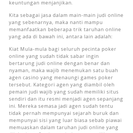
keuntungan menjanjikan.
Kita sebagai jasa dalam main-main judi online
yang sebenarnya, maka nanti mampu
memanfaatkan beberapa trik taruhan online
yang ada di bawah ini, antara lain adalah:
Kiat Mula-mula bagi seluruh pecinta poker
online yang sudah tidak sabar ingin
bertarung judi online dengan benar dan
nyaman, maka wajib menemukan satu buah
agen casino yang menaungi games poker
tersebut. Kategori agen yang diambil oleh
pemain judi wajib yang sudah memiliki situs
sendiri dan itu resmi menjadi agen sepanjang
ini. Mereka semasa jadi agen sudah tentu
tidak pernah mempunyai sejarah buruk dan
mempunyai sisi yang luar biasa sebab piawai
memuaskan dalam taruhan judi online yang