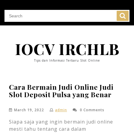
Skip
to
content
IOCV IRCHLB
Tips dan Informasi Terbaru Slot Online
Cara Bermain Judi Online Judi
Slot Deposit Pulsa yang Benar
March 19, 2022
admin
0 Comments
Siapa saja yang ingin bermain judi online
mesti tahu tentang cara dalam