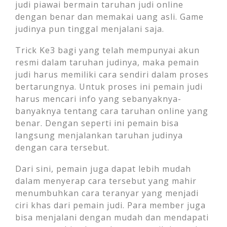
judi piawai bermain taruhan judi online
dengan benar dan memakai uang asli. Game
judinya pun tinggal menjalani saja.
Trick Ke3 bagi yang telah mempunyai akun
resmi dalam taruhan judinya, maka pemain
judi harus memiliki cara sendiri dalam proses
bertarungnya. Untuk proses ini pemain judi
harus mencari info yang sebanyaknya-
banyaknya tentang cara taruhan online yang
benar. Dengan seperti ini pemain bisa
langsung menjalankan taruhan judinya
dengan cara tersebut.
Dari sini, pemain juga dapat lebih mudah
dalam menyerap cara tersebut yang mahir
menumbuhkan cara teranyar yang menjadi
ciri khas dari pemain judi. Para member juga
bisa menjalani dengan mudah dan mendapati