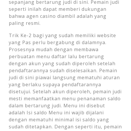
sepanjang bertarung judi di sini. Pemain judi
seperti inilah dapat memberi dukungan
bahwa agen casino diambil adalah yang
paling resmi.
Trik Ke-2 bagi yang sudah memiliki website
yang Pas perlu bergabung di dalamnya.
Prosesnya mudah dengan membawa
perbuatan menu daftar lalu bertarung
dengan akun yang sudah diperoleh setelah
pendaftarannya sudah diselesaikan. Pemain
judi di sini piawai langsung mematuhi aturan
yang berlaku supaya pendaftarannya
disetujui. Setelah akun diperoleh, pemain judi
mesti memanfaatkan menu penanaman saldo
dalam bertarung judi. Menu ini disebut
adalah Isi saldo Menu ini wajib dijalani
dengan mematuhi minimal isi saldo yang
sudah ditetapkan. Dengan seperti itu, pemain