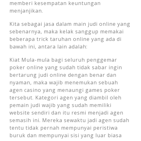
memberi kesempatan keuntungan
menjanjikan.
Kita sebagai jasa dalam main judi online yang
sebenarnya, maka kelak sanggup memakai
beberapa trick taruhan online yang ada di
bawah ini, antara lain adalah:
Kiat Mula-mula bagi seluruh penggemar
poker online yang sudah tidak sabar ingin
bertarung judi online dengan benar dan
nyaman, maka wajib menemukan sebuah
agen casino yang menaungi games poker
tersebut. Kategori agen yang diambil oleh
pemain judi wajib yang sudah memiliki
website sendiri dan itu resmi menjadi agen
semasih ini. Mereka sewaktu jadi agen sudah
tentu tidak pernah mempunyai peristiwa
buruk dan mempunyai sisi yang luar biasa