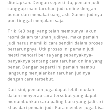
ditetapkan. Dengan seperti itu, pemain judi
sanggup main taruhan judi online dengan
benar dan memakai uang asli. Games judinya
pun tinggal menjalani saja.
Trik Ke3 bagi yang telah mempunyai akun
resmi dalam taruhan judinya, maka pemain
judi harus memiliki cara sendiri dalam proses
bertarungnya. Utk proses ini pemain judi
mesti mencari berita yang sebanyaknya-
banyaknya tentang cara taruhan online yang
benar. Dengan seperti ini pemain mampu
langsung menjalankan taruhan judinya
dengan cara tersebut.
Dari sini, pemain juga dapat lebih mudah
dalam menyerap cara tersebut yang dapat
menumbuhkan cara paling baru yang jadi ciri
khas dari pemain judi. Para member juga bisa