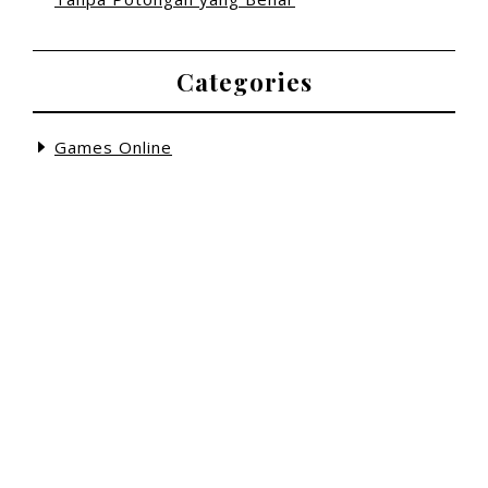
Categories
Games Online