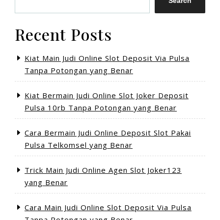
Search
Recent Posts
Kiat Main Judi Online Slot Deposit Via Pulsa
Tanpa Potongan yang Benar
Kiat Bermain Judi Online Slot Joker Deposit
Pulsa 10rb Tanpa Potongan yang Benar
Cara Bermain Judi Online Deposit Slot Pakai
Pulsa Telkomsel yang Benar
Trick Main Judi Online Agen Slot Joker123
yang Benar
Cara Main Judi Online Slot Deposit Via Pulsa
Tanpa Potongan yang Benar