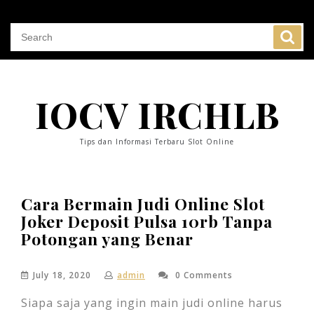
Skip
to
content
IOCV IRCHLB
Tips dan Informasi Terbaru Slot Online
Cara Bermain Judi Online Slot
Joker Deposit Pulsa 10rb Tanpa
Potongan yang Benar
July 18, 2020
admin
0 Comments
Siapa saja yang ingin main judi online harus