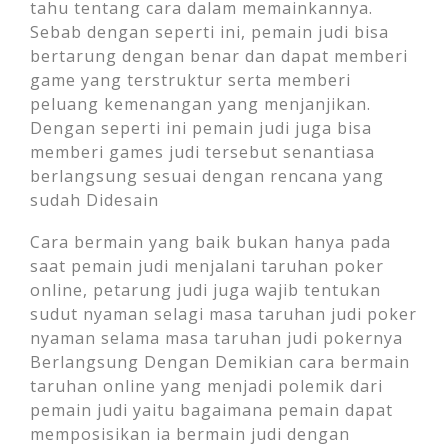
tahu tentang cara dalam memainkannya.
Sebab dengan seperti ini, pemain judi bisa
bertarung dengan benar dan dapat memberi
game yang terstruktur serta memberi
peluang kemenangan yang menjanjikan.
Dengan seperti ini pemain judi juga bisa
memberi games judi tersebut senantiasa
berlangsung sesuai dengan rencana yang
sudah Didesain
Cara bermain yang baik bukan hanya pada
saat pemain judi menjalani taruhan poker
online, petarung judi juga wajib tentukan
sudut nyaman selagi masa taruhan judi poker
nyaman selama masa taruhan judi pokernya
Berlangsung Dengan Demikian cara bermain
taruhan online yang menjadi polemik dari
pemain judi yaitu bagaimana pemain dapat
memposisikan ia bermain judi dengan