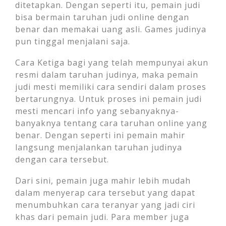
ditetapkan. Dengan seperti itu, pemain judi
bisa bermain taruhan judi online dengan
benar dan memakai uang asli. Games judinya
pun tinggal menjalani saja.
Cara Ketiga bagi yang telah mempunyai akun
resmi dalam taruhan judinya, maka pemain
judi mesti memiliki cara sendiri dalam proses
bertarungnya. Untuk proses ini pemain judi
mesti mencari info yang sebanyaknya-
banyaknya tentang cara taruhan online yang
benar. Dengan seperti ini pemain mahir
langsung menjalankan taruhan judinya
dengan cara tersebut.
Dari sini, pemain juga mahir lebih mudah
dalam menyerap cara tersebut yang dapat
menumbuhkan cara teranyar yang jadi ciri
khas dari pemain judi. Para member juga