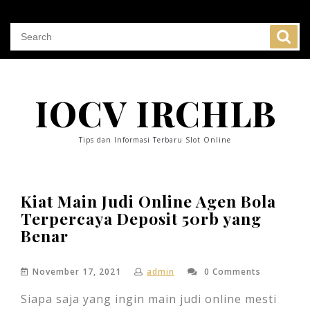
Skip
to
content
IOCV IRCHLB
Tips dan Informasi Terbaru Slot Online
Kiat Main Judi Online Agen Bola
Terpercaya Deposit 50rb yang
Benar
November 17, 2021
admin
0 Comments
Siapa saja yang ingin main judi online mesti