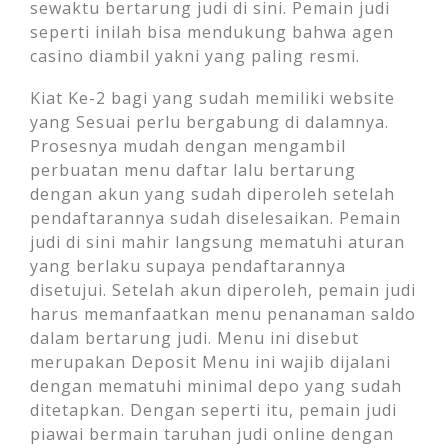
sewaktu bertarung judi di sini. Pemain judi
seperti inilah bisa mendukung bahwa agen
casino diambil yakni yang paling resmi.
Kiat Ke-2 bagi yang sudah memiliki website
yang Sesuai perlu bergabung di dalamnya.
Prosesnya mudah dengan mengambil
perbuatan menu daftar lalu bertarung
dengan akun yang sudah diperoleh setelah
pendaftarannya sudah diselesaikan. Pemain
judi di sini mahir langsung mematuhi aturan
yang berlaku supaya pendaftarannya
disetujui. Setelah akun diperoleh, pemain judi
harus memanfaatkan menu penanaman saldo
dalam bertarung judi. Menu ini disebut
merupakan Deposit Menu ini wajib dijalani
dengan mematuhi minimal depo yang sudah
ditetapkan. Dengan seperti itu, pemain judi
piawai bermain taruhan judi online dengan