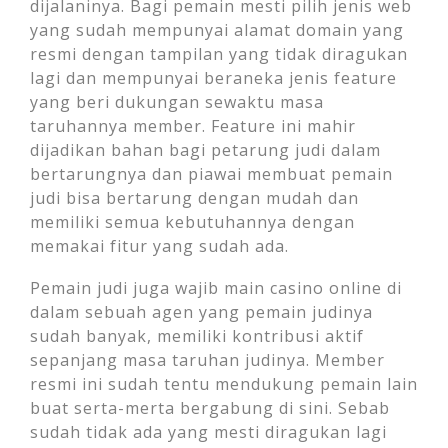
dijalaninya. Bagi pemain mesti pilih jenis web
yang sudah mempunyai alamat domain yang
resmi dengan tampilan yang tidak diragukan
lagi dan mempunyai beraneka jenis feature
yang beri dukungan sewaktu masa
taruhannya member. Feature ini mahir
dijadikan bahan bagi petarung judi dalam
bertarungnya dan piawai membuat pemain
judi bisa bertarung dengan mudah dan
memiliki semua kebutuhannya dengan
memakai fitur yang sudah ada.
Pemain judi juga wajib main casino online di
dalam sebuah agen yang pemain judinya
sudah banyak, memiliki kontribusi aktif
sepanjang masa taruhan judinya. Member
resmi ini sudah tentu mendukung pemain lain
buat serta-merta bergabung di sini. Sebab
sudah tidak ada yang mesti diragukan lagi