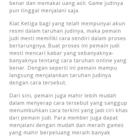
benar dan memakai uang asli. Game judinya
pun tinggal menjalani saja.
Kiat Ketiga bagi yang telah mempunyai akun
resmi dalam taruhan judinya, maka pemain
judi mesti memiliki cara sendiri dalam proses
bertarungnya. Buat proses ini pemain judi
mesti mencari kabar yang sebanyaknya-
banyaknya tentang cara taruhan online yang
benar. Dengan seperti ini pemain mampu
langsung menjalankan taruhan judinya
dengan cara tersebut.
Dari sini, pemain juga mahir lebih mudah
dalam menyerap cara tersebut yang sanggup
menumbuhkan cara terkini yang jadi ciri khas
dari pemain judi. Para member juga dapat
menjalani dengan mudah dan meraih games
yang mahir berpeluang meraih banyak