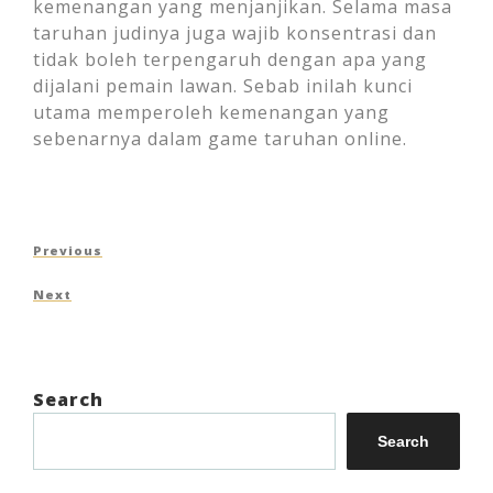
kemenangan yang menjanjikan. Selama masa
taruhan judinya juga wajib konsentrasi dan
tidak boleh terpengaruh dengan apa yang
dijalani pemain lawan. Sebab inilah kunci
utama memperoleh kemenangan yang
sebenarnya dalam game taruhan online.
Post
Previous
Previous
navigation
Post
Next
Next
Post
Search
Search