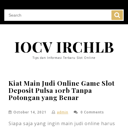
Skip
to
content
IOCV IRCHLB
Tips dan Informasi Terbaru Slot Online
Kiat Main Judi Online Game Slot
Deposit Pulsa 10rb Tanpa
Potongan yang Benar
October 14, 2021
admin
0 Comments
Siapa saja yang ingin main judi online harus