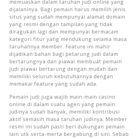
memuaskan dalam taruhan judi online yang
dijalaninya. Bagi pemain harus memilih jenis
situs yang sudah mempunyai alamat domain
yang resmi dengan tampilan yang tidak
diragukan lagi dan mempunyai bermacam
kategori fitur yang mendukung selama masa
taruhannya member. Feature ini mahir
dijadikan bahan bagi petarung judi dalam
bertarungnya dan piawai membuat pemain
judi piawai bertarung dengan mudah dan
memiliki seluruh kebutuhannya dengan
memakai feature yang sudah ada.
Pemain judi juga wajib main-main casino
online di dalam suatu agen yang pemain
judinya sudah banyak, memiliki kontribusi
aktif semasih masa taruhan judinya. Member
resmi ini sudah pasti beri dukungan pemain
lain utk serta-merta bergabung di sini. Sebab