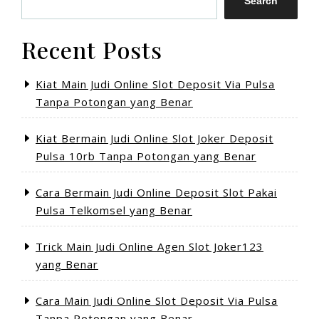
Search
Recent Posts
Kiat Main Judi Online Slot Deposit Via Pulsa
Tanpa Potongan yang Benar
Kiat Bermain Judi Online Slot Joker Deposit
Pulsa 10rb Tanpa Potongan yang Benar
Cara Bermain Judi Online Deposit Slot Pakai
Pulsa Telkomsel yang Benar
Trick Main Judi Online Agen Slot Joker123
yang Benar
Cara Main Judi Online Slot Deposit Via Pulsa
Tanpa Potongan yang Benar