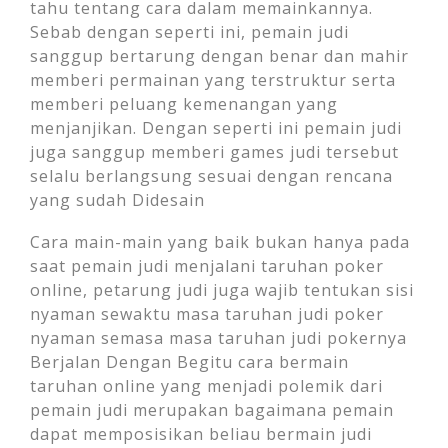
tahu tentang cara dalam memainkannya.
Sebab dengan seperti ini, pemain judi
sanggup bertarung dengan benar dan mahir
memberi permainan yang terstruktur serta
memberi peluang kemenangan yang
menjanjikan. Dengan seperti ini pemain judi
juga sanggup memberi games judi tersebut
selalu berlangsung sesuai dengan rencana
yang sudah Didesain
Cara main-main yang baik bukan hanya pada
saat pemain judi menjalani taruhan poker
online, petarung judi juga wajib tentukan sisi
nyaman sewaktu masa taruhan judi poker
nyaman semasa masa taruhan judi pokernya
Berjalan Dengan Begitu cara bermain
taruhan online yang menjadi polemik dari
pemain judi merupakan bagaimana pemain
dapat memposisikan beliau bermain judi