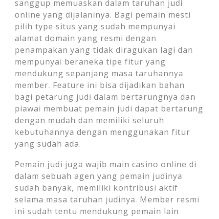
sanggup memuaskan dalam taruhan judi
online yang dijalaninya. Bagi pemain mesti
pilih type situs yang sudah mempunyai
alamat domain yang resmi dengan
penampakan yang tidak diragukan lagi dan
mempunyai beraneka tipe fitur yang
mendukung sepanjang masa taruhannya
member. Feature ini bisa dijadikan bahan
bagi petarung judi dalam bertarungnya dan
piawai membuat pemain judi dapat bertarung
dengan mudah dan memiliki seluruh
kebutuhannya dengan menggunakan fitur
yang sudah ada.
Pemain judi juga wajib main casino online di
dalam sebuah agen yang pemain judinya
sudah banyak, memiliki kontribusi aktif
selama masa taruhan judinya. Member resmi
ini sudah tentu mendukung pemain lain