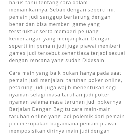
harus tahu tentang cara dalam
memainkannya. Sebab dengan seperti ini,
pemain judi sanggup bertarung dengan
benar dan bisa memberi game yang
terstruktur serta memberi peluang
kemenangan yang menjanjikan. Dengan
seperti ini pemain judi juga piawai memberi
games judi tersebut senantiasa terjadi sesuai
dengan rencana yang sudah Didesain
Cara main yang baik bukan hanya pada saat
pemain judi menjalani taruhan poker online,
petarung judi juga wajib menentukan segi
nyaman selagi masa taruhan judi poker
nyaman selama masa taruhan judi pokernya
Berjalan Dengan Begitu cara main-main
taruhan online yang jadi polemik dari pemain
judi merupakan bagaimana pemain piawai
memposisikan dirinya main judi dengan