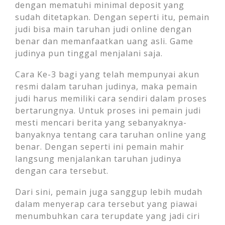
dengan mematuhi minimal deposit yang
sudah ditetapkan. Dengan seperti itu, pemain
judi bisa main taruhan judi online dengan
benar dan memanfaatkan uang asli. Game
judinya pun tinggal menjalani saja.
Cara Ke-3 bagi yang telah mempunyai akun
resmi dalam taruhan judinya, maka pemain
judi harus memiliki cara sendiri dalam proses
bertarungnya. Untuk proses ini pemain judi
mesti mencari berita yang sebanyaknya-
banyaknya tentang cara taruhan online yang
benar. Dengan seperti ini pemain mahir
langsung menjalankan taruhan judinya
dengan cara tersebut.
Dari sini, pemain juga sanggup lebih mudah
dalam menyerap cara tersebut yang piawai
menumbuhkan cara terupdate yang jadi ciri