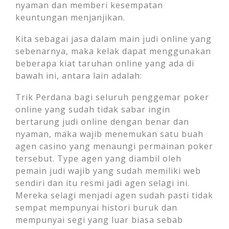
nyaman dan memberi kesempatan
keuntungan menjanjikan.
Kita sebagai jasa dalam main judi online yang
sebenarnya, maka kelak dapat menggunakan
beberapa kiat taruhan online yang ada di
bawah ini, antara lain adalah:
Trik Perdana bagi seluruh penggemar poker
online yang sudah tidak sabar ingin
bertarung judi online dengan benar dan
nyaman, maka wajib menemukan satu buah
agen casino yang menaungi permainan poker
tersebut. Type agen yang diambil oleh
pemain judi wajib yang sudah memiliki web
sendiri dan itu resmi jadi agen selagi ini.
Mereka selagi menjadi agen sudah pasti tidak
sempat mempunyai histori buruk dan
mempunyai segi yang luar biasa sebab