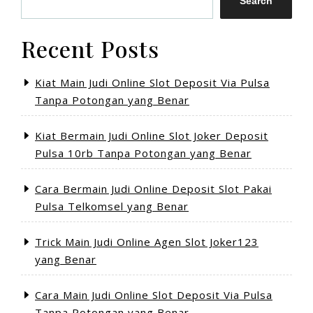
Search
Recent Posts
Kiat Main Judi Online Slot Deposit Via Pulsa
Tanpa Potongan yang Benar
Kiat Bermain Judi Online Slot Joker Deposit
Pulsa 10rb Tanpa Potongan yang Benar
Cara Bermain Judi Online Deposit Slot Pakai
Pulsa Telkomsel yang Benar
Trick Main Judi Online Agen Slot Joker123
yang Benar
Cara Main Judi Online Slot Deposit Via Pulsa
Tanpa Potongan yang Benar