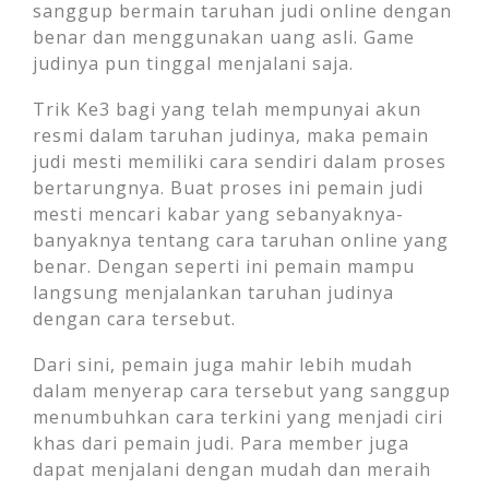
sanggup bermain taruhan judi online dengan
benar dan menggunakan uang asli. Game
judinya pun tinggal menjalani saja.
Trik Ke3 bagi yang telah mempunyai akun
resmi dalam taruhan judinya, maka pemain
judi mesti memiliki cara sendiri dalam proses
bertarungnya. Buat proses ini pemain judi
mesti mencari kabar yang sebanyaknya-
banyaknya tentang cara taruhan online yang
benar. Dengan seperti ini pemain mampu
langsung menjalankan taruhan judinya
dengan cara tersebut.
Dari sini, pemain juga mahir lebih mudah
dalam menyerap cara tersebut yang sanggup
menumbuhkan cara terkini yang menjadi ciri
khas dari pemain judi. Para member juga
dapat menjalani dengan mudah dan meraih