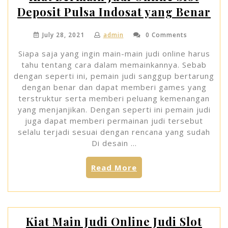
Deposit Pulsa Indosat yang Benar
yang
Benar”
July 28, 2021
admin
0 Comments
Siapa saja yang ingin main-main judi online harus
tahu tentang cara dalam memainkannya. Sebab
dengan seperti ini, pemain judi sanggup bertarung
dengan benar dan dapat memberi games yang
terstruktur serta memberi peluang kemenangan
yang menjanjikan. Dengan seperti ini pemain judi
juga dapat memberi permainan judi tersebut
selalu terjadi sesuai dengan rencana yang sudah
Di desain …
“Kiat
Read More
Bermain
Judi
Online
Slot
Kiat Main Judi Online Judi Slot
Deposit