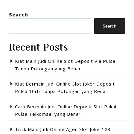
pagination
yang
Benar”
Search
Search
Recent Posts
Kiat Main Judi Online Slot Deposit Via Pulsa
Tanpa Potongan yang Benar
Kiat Bermain Judi Online Slot Joker Deposit
Pulsa 10rb Tanpa Potongan yang Benar
Cara Bermain Judi Online Deposit Slot Pakai
Pulsa Telkomsel yang Benar
Trick Main Judi Online Agen Slot Joker123