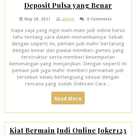
Deposit Pulsa yang Benar
Pulsa
Indosat
yang
May 28, 2021
admin
0 Comments
Benar”
Siapa saja yang ingin main-main judi online harus
tahu tentang cara dalam memainkannya. Sebab
dengan seperti ini, pemain judi mahir bertarung
dengan benar dan piawai memberi games yang
terstruktur serta memberi kesempatan
kemenangan yang menjanjikan. Dengan seperti ini
pemain judi juga mahir memberi permainan judi
tersebut selalu berlangsung sesuai dengan
rencana yang sudah Didesain Cara …
“Kiat
Read More
Main
Judi
Online
Judi
Kiat Bermain Judi Online Joker123
Slot