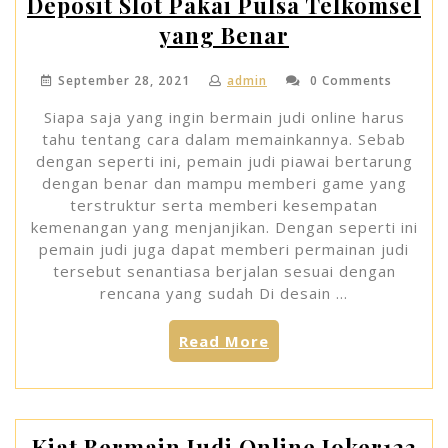
Deposit Slot Pakai Pulsa Telkomsel
Deposit
Pulsa
yang Benar
Tanpa
Potongan
September 28, 2021
admin
0 Comments
yang
Benar”
Siapa saja yang ingin bermain judi online harus
tahu tentang cara dalam memainkannya. Sebab
dengan seperti ini, pemain judi piawai bertarung
dengan benar dan mampu memberi game yang
terstruktur serta memberi kesempatan
kemenangan yang menjanjikan. Dengan seperti ini
pemain judi juga dapat memberi permainan judi
tersebut senantiasa berjalan sesuai dengan
rencana yang sudah Di desain …
“Kiat
Read More
Main-
main
Judi
Online
Kiat Bermain Judi Online Joker123