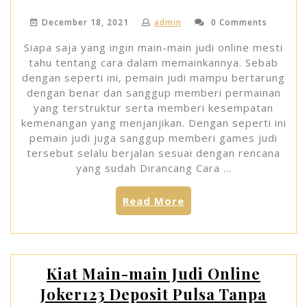
Benar”
December 18, 2021
admin
0 Comments
Siapa saja yang ingin main-main judi online mesti
tahu tentang cara dalam memainkannya. Sebab
dengan seperti ini, pemain judi mampu bertarung
dengan benar dan sanggup memberi permainan
yang terstruktur serta memberi kesempatan
kemenangan yang menjanjikan. Dengan seperti ini
pemain judi juga sanggup memberi games judi
tersebut selalu berjalan sesuai dengan rencana
yang sudah Dirancang Cara …
“Cara
Read More
Main
Judi
Online
Slot
Kiat Main-main Judi Online
Joker
Joker123 Deposit Pulsa Tanpa
Deposit
Pulsa