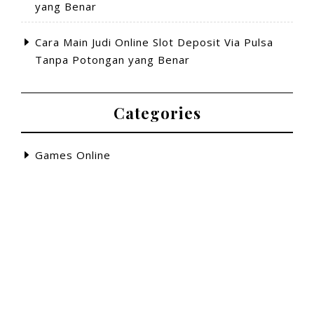
yang Benar
Cara Main Judi Online Slot Deposit Via Pulsa
Tanpa Potongan yang Benar
Categories
Games Online