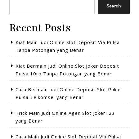
Online
Search
Deposit
10rb
Recent Posts
yang
Benar”
Kiat Main Judi Online Slot Deposit Via Pulsa
Tanpa Potongan yang Benar
Kiat Bermain Judi Online Slot Joker Deposit
Pulsa 10rb Tanpa Potongan yang Benar
Cara Bermain Judi Online Deposit Slot Pakai
Pulsa Telkomsel yang Benar
Trick Main Judi Online Agen Slot Joker123
yang Benar
Cara Main Judi Online Slot Deposit Via Pulsa