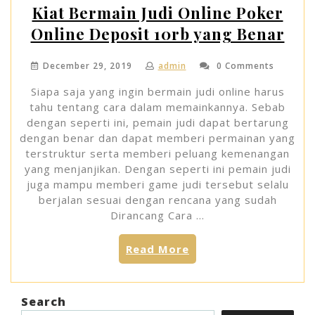
Kiat Bermain Judi Online Poker
Slot
Online Deposit 10rb yang Benar
Pragmatic
Deposit
Pulsa
December 29, 2019
admin
0 Comments
Tanpa
Siapa saja yang ingin bermain judi online harus
Potongan
tahu tentang cara dalam memainkannya. Sebab
yang
dengan seperti ini, pemain judi dapat bertarung
Benar”
dengan benar dan dapat memberi permainan yang
terstruktur serta memberi peluang kemenangan
yang menjanjikan. Dengan seperti ini pemain judi
juga mampu memberi game judi tersebut selalu
berjalan sesuai dengan rencana yang sudah
Dirancang Cara …
“Kiat
Read More
Bermain
Judi
Online
Search
Poker