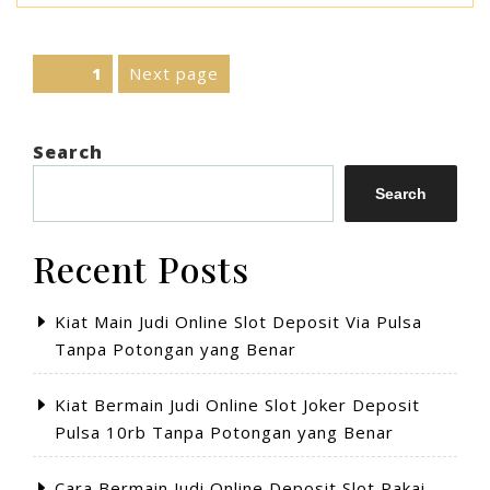
Judi
Online
Link
Posts
Next page
Page
1
Slot
pagination
Deposit
Pulsa
Tanpa
Search
Potongan
yang
Search
Benar”
Recent Posts
Kiat Main Judi Online Slot Deposit Via Pulsa
Tanpa Potongan yang Benar
Kiat Bermain Judi Online Slot Joker Deposit
Pulsa 10rb Tanpa Potongan yang Benar
Cara Bermain Judi Online Deposit Slot Pakai