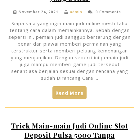
yang
Benar”
November 24, 2021
admin
0 Comments
Siapa saja yang ingin main judi online mesti tahu
tentang cara dalam memainkannya. Sebab dengan
seperti ini, pemain judi sanggup bertarung dengan
benar dan piawai memberi permainan yang
terstruktur serta memberi peluang kemenangan
yang menjanjikan. Dengan seperti ini pemain judi
juga mampu memberi game judi tersebut
senantiasa berjalan sesuai dengan rencana yang
sudah Dirancang Cara …
“Trick
Read More
Bermain
Judi
Online
Situs
Trick Main-main Judi Online Slot
Slot
Deposit Pulsa 5000 Tanpa
Deposit