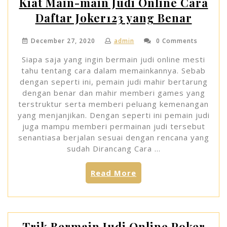
Kiat Main-main Judi Online Cara
Slot
Daftar Joker123 yang Benar
Deposit
Pulsa
Tanpa
December 27, 2020
admin
0 Comments
Potongan
Siapa saja yang ingin bermain judi online mesti
yang
tahu tentang cara dalam memainkannya. Sebab
Benar”
dengan seperti ini, pemain judi mahir bertarung
dengan benar dan mahir memberi games yang
terstruktur serta memberi peluang kemenangan
yang menjanjikan. Dengan seperti ini pemain judi
juga mampu memberi permainan judi tersebut
senantiasa berjalan sesuai dengan rencana yang
sudah Dirancang Cara …
“Kiat
Read More
Main-
main
Judi
Online
Trik Bermain Judi Online Poker