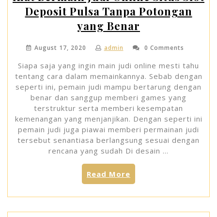
Deposit Pulsa Tanpa Potongan
Deposit
Pulsa
yang Benar
yang
Benar”
August 17, 2020
admin
0 Comments
Siapa saja yang ingin main judi online mesti tahu
tentang cara dalam memainkannya. Sebab dengan
seperti ini, pemain judi mampu bertarung dengan
benar dan sanggup memberi games yang
terstruktur serta memberi kesempatan
kemenangan yang menjanjikan. Dengan seperti ini
pemain judi juga piawai memberi permainan judi
tersebut senantiasa berlangsung sesuai dengan
rencana yang sudah Di desain …
“Kiat
Read More
Bermain
Judi
Online
Situs