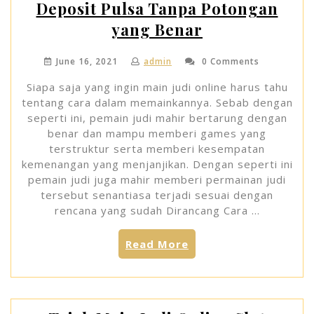
Deposit Pulsa Tanpa Potongan
Online
Deposit
yang Benar
Pulsa
yang
June 16, 2021
admin
0 Comments
Benar”
Siapa saja yang ingin main judi online harus tahu
tentang cara dalam memainkannya. Sebab dengan
seperti ini, pemain judi mahir bertarung dengan
benar dan mampu memberi games yang
terstruktur serta memberi kesempatan
kemenangan yang menjanjikan. Dengan seperti ini
pemain judi juga mahir memberi permainan judi
tersebut senantiasa terjadi sesuai dengan
rencana yang sudah Dirancang Cara …
“Kiat
Read More
Main
Judi
Online
Joker123