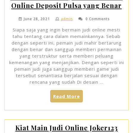
Online Deposit Pulsa yang Benar
Slot
Deposit
Pulsa
June 28, 2021
admin
0 Comments
yang
Siapa saja yang ingin bermain judi online mesti
Benar”
tahu tentang cara dalam memainkannya. Sebab
dengan seperti ini, pemain judi mahir bertarung
dengan benar dan sanggup memberi permainan
yang terstruktur serta memberi peluang
kemenangan yang menjanjikan. Dengan seperti ini
pemain judi juga sanggup memberi game judi
tersebut senantiasa berjalan sesuai dengan
rencana yang sudah Di desain …
“Trick
Read More
Main-
main
Judi
Online
Kiat Main Judi Online Joker123
Slot