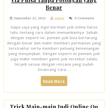
Via Pulsa Tanpa Potongan yang
Benar
September 22, 2022
admin
0 Comments
Siapa saja yang ingin bermain judi online harus
tahu tentang cara dalam memainkannya. Sebab
dengan seperti ini, pemain judi bisa bertarung
dengan benar dan mahir memberi permainan yang
terstruktur serta memberi peluang kemenangan
yang menjanjikan. Dengan seperti ini pemain judi
juga mahir memberi game judi tersebut selalu
terjadi sesuai dengan rencana yang sudah
Dirancang Cara …
“Kiat
Read More
Main
Judi
Online
Slot
Trick Main-main Judi Online Qq
Deposit