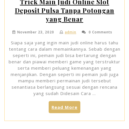
Trick Main Judi Online Slot
Deposit
Deposit Pulsa Tanpa Potongan
Pulsa
Tanpa
yang Benar
Potongan
yang
November 23, 2020
admin
0 Comments
Benar”
Siapa saja yang ingin main judi online harus tahu
tentang cara dalam memainkannya. Sebab dengan
seperti ini, pemain judi bisa bertarung dengan
benar dan piawai memberi game yang terstruktur
serta memberi peluang kemenangan yang
menjanjikan. Dengan seperti ini pemain judi juga
mampu memberi permainan judi tersebut
senantiasa berlangsung sesuai dengan rencana
yang sudah Didesain Cara …
“Trick
Read More
Main
Judi
Online