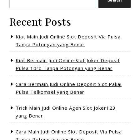
Search
Recent Posts
Kiat Main Judi Online Slot Deposit Via Pulsa
Tanpa Potongan yang Benar
Kiat Bermain Judi Online Slot Joker Deposit
Pulsa 10rb Tanpa Potongan yang Benar
Cara Bermain Judi Online Deposit Slot Pakai
Pulsa Telkomsel yang Benar
Trick Main Judi Online Agen Slot Joker123
yang Benar
Cara Main Judi Online Slot Deposit Via Pulsa
Tanpa Potongan yang Benar