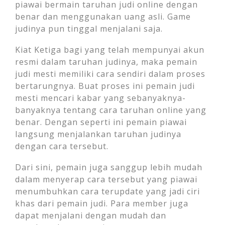
piawai bermain taruhan judi online dengan
benar dan menggunakan uang asli. Game
judinya pun tinggal menjalani saja.
Kiat Ketiga bagi yang telah mempunyai akun
resmi dalam taruhan judinya, maka pemain
judi mesti memiliki cara sendiri dalam proses
bertarungnya. Buat proses ini pemain judi
mesti mencari kabar yang sebanyaknya-
banyaknya tentang cara taruhan online yang
benar. Dengan seperti ini pemain piawai
langsung menjalankan taruhan judinya
dengan cara tersebut.
Dari sini, pemain juga sanggup lebih mudah
dalam menyerap cara tersebut yang piawai
menumbuhkan cara terupdate yang jadi ciri
khas dari pemain judi. Para member juga
dapat menjalani dengan mudah dan