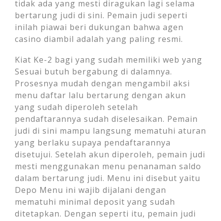
tidak ada yang mesti diragukan lagi selama
bertarung judi di sini. Pemain judi seperti
inilah piawai beri dukungan bahwa agen
casino diambil adalah yang paling resmi.
Kiat Ke-2 bagi yang sudah memiliki web yang
Sesuai butuh bergabung di dalamnya.
Prosesnya mudah dengan mengambil aksi
menu daftar lalu bertarung dengan akun
yang sudah diperoleh setelah
pendaftarannya sudah diselesaikan. Pemain
judi di sini mampu langsung mematuhi aturan
yang berlaku supaya pendaftarannya
disetujui. Setelah akun diperoleh, pemain judi
mesti menggunakan menu penanaman saldo
dalam bertarung judi. Menu ini disebut yaitu
Depo Menu ini wajib dijalani dengan
mematuhi minimal deposit yang sudah
ditetapkan. Dengan seperti itu, pemain judi