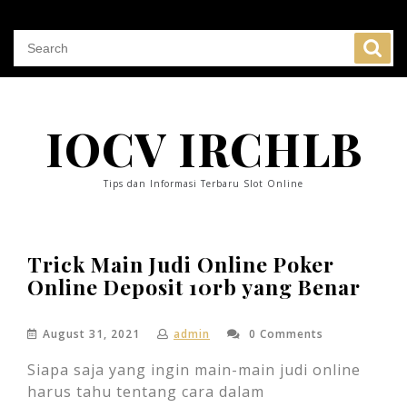
Skip
to
content
IOCV IRCHLB
Tips dan Informasi Terbaru Slot Online
Trick Main Judi Online Poker
Online Deposit 10rb yang Benar
August 31, 2021
admin
0 Comments
Siapa saja yang ingin main-main judi online
harus tahu tentang cara dalam