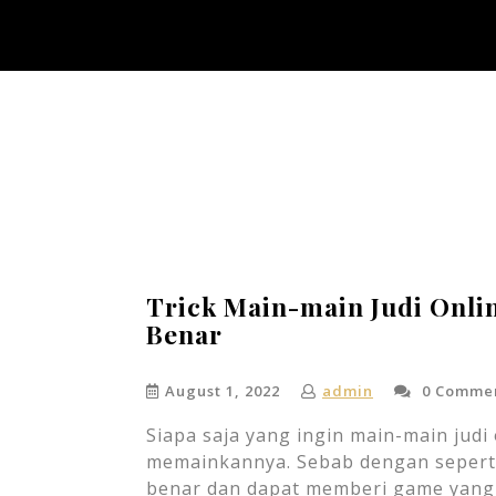
Skip
to
content
Trick Main-main Judi Onlin
Benar
August 1, 2022
admin
0 Comme
Siapa saja yang ingin main-main judi
memainkannya. Sebab dengan seperti
benar dan dapat memberi game yang 