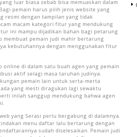
yang luar biasa sebab bisa memuaskan dalam
 Bagi pemain harus pilih jenis website yang
 resmi dengan tampilan yang tidak
acam macam kategori fitur yang mendukung
tur ini mampu dijadikan bahan bagi petarung
p membuat pemain judi mahir bertarung
nya kebutuhannya dengan menggunakan fitur
no online di dalam satu buah agen yang pemain
busi aktif selagi masa taruhan judinya.
ukungan pemain lain untuk serta-merta
 ada yang mesti diragukan lagi sewaktu
seperti inilah sanggup mendukung bahwa agen
i.
 web yang Serasi perlu bergabung di dalamnya.
ndakan menu daftar lalu bertarung dengan
endaftarannya sudah diselesaikan. Pemain judi