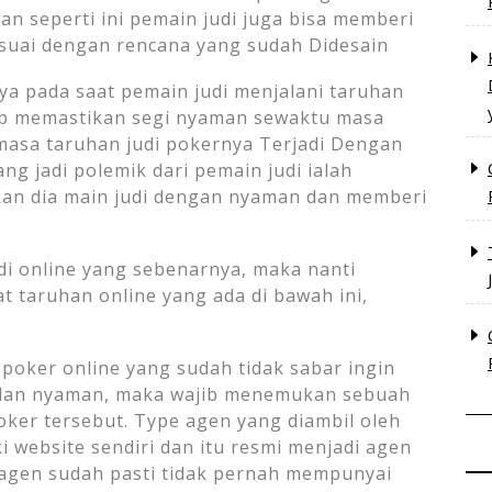
 seperti ini pemain judi juga bisa memberi
sesuai dengan rencana yang sudah Didesain
a pada saat pemain judi menjalani taruhan
jib memastikan segi nyaman sewaktu masa
masa taruhan judi pokernya Terjadi Dengan
ng jadi polemik dari pemain judi ialah
an dia main judi dengan nyaman dan memberi
di online yang sebenarnya, maka nanti
 taruhan online yang ada di bawah ini,
 poker online yang sudah tidak sabar ingin
r dan nyaman, maka wajib menemukan sebuah
ker tersebut. Type agen yang diambil oleh
i website sendiri dan itu resmi menjadi agen
 agen sudah pasti tidak pernah mempunyai