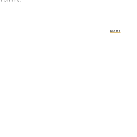
Next
Next
Post