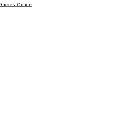
Games Online