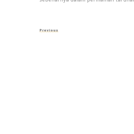
Post
Previous
Previous
navigation
Post