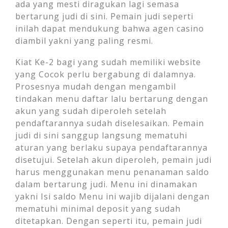
ada yang mesti diragukan lagi semasa
bertarung judi di sini. Pemain judi seperti
inilah dapat mendukung bahwa agen casino
diambil yakni yang paling resmi.
Kiat Ke-2 bagi yang sudah memiliki website
yang Cocok perlu bergabung di dalamnya.
Prosesnya mudah dengan mengambil
tindakan menu daftar lalu bertarung dengan
akun yang sudah diperoleh setelah
pendaftarannya sudah diselesaikan. Pemain
judi di sini sanggup langsung mematuhi
aturan yang berlaku supaya pendaftarannya
disetujui. Setelah akun diperoleh, pemain judi
harus menggunakan menu penanaman saldo
dalam bertarung judi. Menu ini dinamakan
yakni Isi saldo Menu ini wajib dijalani dengan
mematuhi minimal deposit yang sudah
ditetapkan. Dengan seperti itu, pemain judi