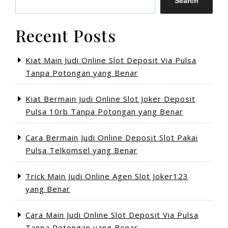
Search
Recent Posts
Kiat Main Judi Online Slot Deposit Via Pulsa
Tanpa Potongan yang Benar
Kiat Bermain Judi Online Slot Joker Deposit
Pulsa 10rb Tanpa Potongan yang Benar
Cara Bermain Judi Online Deposit Slot Pakai
Pulsa Telkomsel yang Benar
Trick Main Judi Online Agen Slot Joker123
yang Benar
Cara Main Judi Online Slot Deposit Via Pulsa
Tanpa Potongan yang Benar