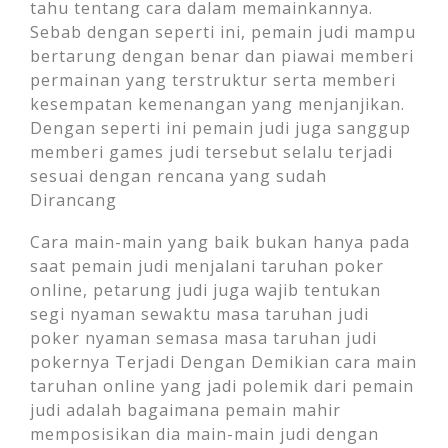
tahu tentang cara dalam memainkannya.
Sebab dengan seperti ini, pemain judi mampu
bertarung dengan benar dan piawai memberi
permainan yang terstruktur serta memberi
kesempatan kemenangan yang menjanjikan.
Dengan seperti ini pemain judi juga sanggup
memberi games judi tersebut selalu terjadi
sesuai dengan rencana yang sudah
Dirancang
Cara main-main yang baik bukan hanya pada
saat pemain judi menjalani taruhan poker
online, petarung judi juga wajib tentukan
segi nyaman sewaktu masa taruhan judi
poker nyaman semasa masa taruhan judi
pokernya Terjadi Dengan Demikian cara main
taruhan online yang jadi polemik dari pemain
judi adalah bagaimana pemain mahir
memposisikan dia main-main judi dengan