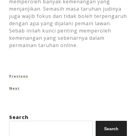
memperoleh banyak kemenangan yang
menjanjikan. Semasih masa taruhan judinya
juga wajib fokus dan tidak boleh terpengaruh
dengan apa yang dijalani pemain lawan.
Sebab inilah kunci penting memperoleh
kemenangan yang sebenarnya dalam
permainan taruhan online.
Post
Previous
Previous
navigation
Post
Next
Next
Post
Search
Search