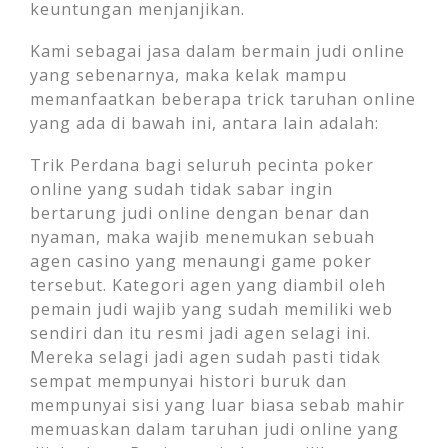
keuntungan menjanjikan.
Kami sebagai jasa dalam bermain judi online
yang sebenarnya, maka kelak mampu
memanfaatkan beberapa trick taruhan online
yang ada di bawah ini, antara lain adalah:
Trik Perdana bagi seluruh pecinta poker
online yang sudah tidak sabar ingin
bertarung judi online dengan benar dan
nyaman, maka wajib menemukan sebuah
agen casino yang menaungi game poker
tersebut. Kategori agen yang diambil oleh
pemain judi wajib yang sudah memiliki web
sendiri dan itu resmi jadi agen selagi ini.
Mereka selagi jadi agen sudah pasti tidak
sempat mempunyai histori buruk dan
mempunyai sisi yang luar biasa sebab mahir
memuaskan dalam taruhan judi online yang