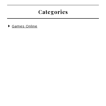
Categories
Games Online