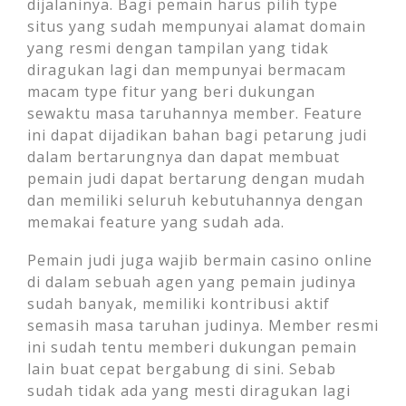
dijalaninya. Bagi pemain harus pilih type
situs yang sudah mempunyai alamat domain
yang resmi dengan tampilan yang tidak
diragukan lagi dan mempunyai bermacam
macam type fitur yang beri dukungan
sewaktu masa taruhannya member. Feature
ini dapat dijadikan bahan bagi petarung judi
dalam bertarungnya dan dapat membuat
pemain judi dapat bertarung dengan mudah
dan memiliki seluruh kebutuhannya dengan
memakai feature yang sudah ada.
Pemain judi juga wajib bermain casino online
di dalam sebuah agen yang pemain judinya
sudah banyak, memiliki kontribusi aktif
semasih masa taruhan judinya. Member resmi
ini sudah tentu memberi dukungan pemain
lain buat cepat bergabung di sini. Sebab
sudah tidak ada yang mesti diragukan lagi