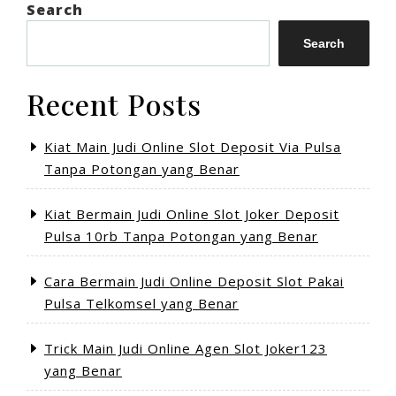
Search
Search
Recent Posts
Kiat Main Judi Online Slot Deposit Via Pulsa
Tanpa Potongan yang Benar
Kiat Bermain Judi Online Slot Joker Deposit
Pulsa 10rb Tanpa Potongan yang Benar
Cara Bermain Judi Online Deposit Slot Pakai
Pulsa Telkomsel yang Benar
Trick Main Judi Online Agen Slot Joker123
yang Benar