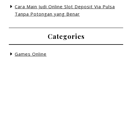
Cara Main Judi Online Slot Deposit Via Pulsa
Tanpa Potongan yang Benar
Categories
Games Online