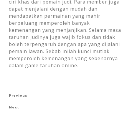
ciri khas dari pemain judi. Para member juga
dapat menjalani dengan mudah dan
mendapatkan permainan yang mahir
berpeluang memperoleh banyak
kemenangan yang menjanjikan. Selama masa
taruhan judinya juga wajib fokus dan tidak
boleh terpengaruh dengan apa yang dijalani
pemain lawan. Sebab inilah kunci mutlak
memperoleh kemenangan yang sebenarnya
dalam game taruhan online.
Post
Previous
Previous
navigation
Post
Next
Next
Post