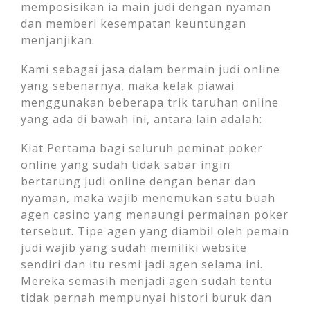
memposisikan ia main judi dengan nyaman
dan memberi kesempatan keuntungan
menjanjikan.
Kami sebagai jasa dalam bermain judi online
yang sebenarnya, maka kelak piawai
menggunakan beberapa trik taruhan online
yang ada di bawah ini, antara lain adalah:
Kiat Pertama bagi seluruh peminat poker
online yang sudah tidak sabar ingin
bertarung judi online dengan benar dan
nyaman, maka wajib menemukan satu buah
agen casino yang menaungi permainan poker
tersebut. Tipe agen yang diambil oleh pemain
judi wajib yang sudah memiliki website
sendiri dan itu resmi jadi agen selama ini.
Mereka semasih menjadi agen sudah tentu
tidak pernah mempunyai histori buruk dan