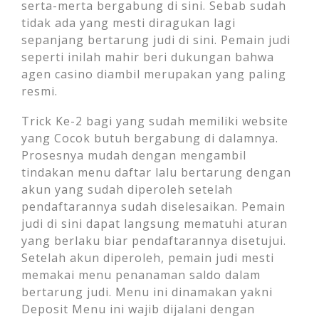
serta-merta bergabung di sini. Sebab sudah
tidak ada yang mesti diragukan lagi
sepanjang bertarung judi di sini. Pemain judi
seperti inilah mahir beri dukungan bahwa
agen casino diambil merupakan yang paling
resmi.
Trick Ke-2 bagi yang sudah memiliki website
yang Cocok butuh bergabung di dalamnya.
Prosesnya mudah dengan mengambil
tindakan menu daftar lalu bertarung dengan
akun yang sudah diperoleh setelah
pendaftarannya sudah diselesaikan. Pemain
judi di sini dapat langsung mematuhi aturan
yang berlaku biar pendaftarannya disetujui.
Setelah akun diperoleh, pemain judi mesti
memakai menu penanaman saldo dalam
bertarung judi. Menu ini dinamakan yakni
Deposit Menu ini wajib dijalani dengan