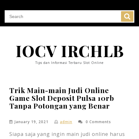
Skip
to
content
IOCV IRCHLB
Tips dan Informasi Terbaru Slot Online
Trik Main-main Judi Online
Game Slot Deposit Pulsa 10rb
Tanpa Potongan yang Benar
January 19, 2021
admin
0 Comments
Siapa saja yang ingin main judi online harus