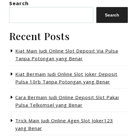
Search
Search
Recent Posts
Kiat Main Judi Online Slot Deposit Via Pulsa
Tanpa Potongan yang Benar
Kiat Bermain Judi Online Slot Joker Deposit
Pulsa 10rb Tanpa Potongan yang Benar
Cara Bermain Judi Online Deposit Slot Pakai
Pulsa Telkomsel yang Benar
Trick Main Judi Online Agen Slot Joker123
yang Benar