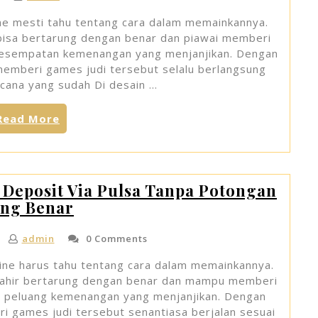
Potongan
yang
line mesti tahu tentang cara dalam memainkannya.
Benar”
 bisa bertarung dengan benar dan piawai memberi
kesempatan kemenangan yang menjanjikan. Dengan
 memberi games judi tersebut selalu berlangsung
cana yang sudah Di desain …
“Trick
Read More
Main-
main
Judi
Online
t Deposit Via Pulsa Tanpa Potongan
Slot
ng Benar
Joker
Deposit
admin
0 Comments
Pulsa
Tanpa
nline harus tahu tentang cara dalam memainkannya.
Potongan
 mahir bertarung dengan benar dan mampu memberi
yang
i peluang kemenangan yang menjanjikan. Dengan
Benar”
ri games judi tersebut senantiasa berjalan sesuai