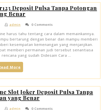
Online
er123 Deposit Pulsa Tanpa Potongan
Game
ng Benar
Slot
Deposit
admin
0 Comments
Pulsa
yang
nline harus tahu tentang cara dalam memainkannya.
Benar”
 mampu bertarung dengan benar dan mampu memberi
mberi kesempatan kemenangan yang menjanjikan.
apat memberi permainan judi tersebut senantiasa
 rencana yang sudah Didesain Cara …
“Trick
Read More
Main
Judi
Online
Joker123
ne Slot Joker Deposit Pulsa Tanpa
Deposit
an yang Benar
Pulsa
Tanpa
admin
0 Comments