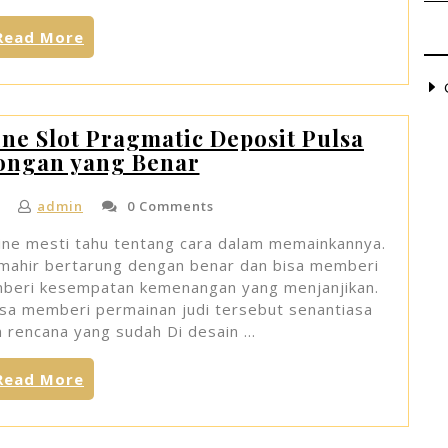
“Trik
Read More
Main
Judi
Online
Daftar
ne Slot Pragmatic Deposit Pulsa
Slot
ongan yang Benar
Deposit
Pulsa
admin
0 Comments
yang
Benar”
nline mesti tahu tentang cara dalam memainkannya.
i mahir bertarung dengan benar dan bisa memberi
mberi kesempatan kemenangan yang menjanjikan.
bisa memberi permainan judi tersebut senantiasa
n rencana yang sudah Di desain …
“Trik
Read More
Main-
main
Judi