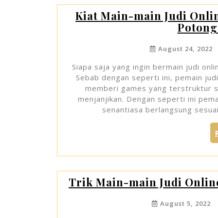
Kiat Main-main Judi Onlin
Potong
August 24, 2022
Siapa saja yang ingin bermain judi on
Sebab dengan seperti ini, pemain ju
memberi games yang terstruktur 
menjanjikan. Dengan seperti ini pem
senantiasa berlangsung sesua
Trik Main-main Judi Onlin
August 5, 2022