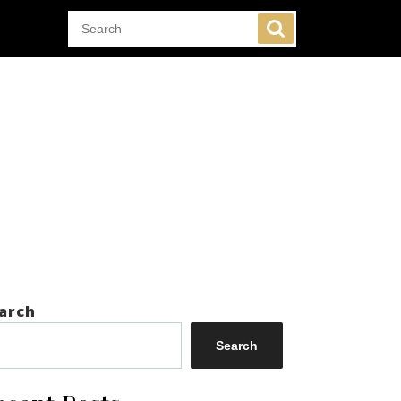
arch
Search