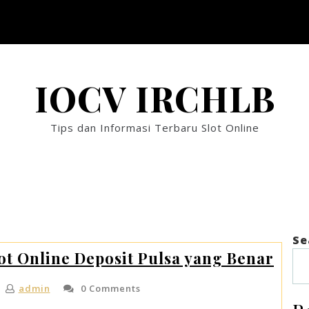
IOCV IRCHLB
Tips dan Informasi Terbaru Slot Online
Se
ot Online Deposit Pulsa yang Benar
admin
0 Comments