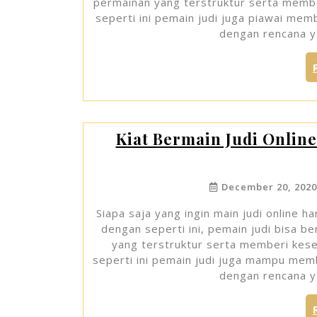
permainan yang terstruktur serta memb
seperti ini pemain judi juga piawai memb
dengan rencana y
Kiat Bermain Judi Online
December 20, 2020
Siapa saja yang ingin main judi online 
dengan seperti ini, pemain judi bisa
yang terstruktur serta memberi ke
seperti ini pemain judi juga mampu memb
dengan rencana y