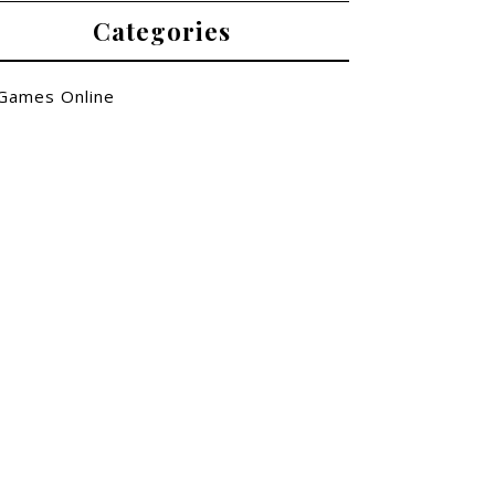
Categories
Games Online