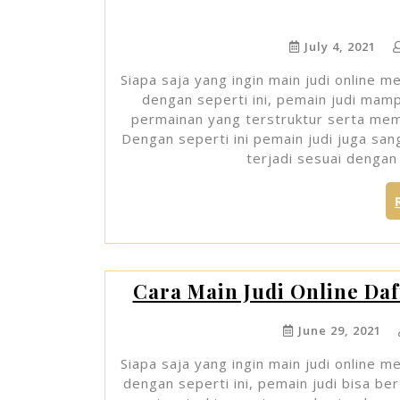
July 4, 2021
Siapa saja yang ingin main judi online 
dengan seperti ini, pemain judi ma
permainan yang terstruktur serta me
Dengan seperti ini pemain judi juga sa
terjadi sesuai dengan
Cara Main Judi Online Daf
June 29, 2021
Siapa saja yang ingin main judi online 
dengan seperti ini, pemain judi bisa 