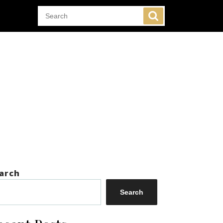
arch
Search