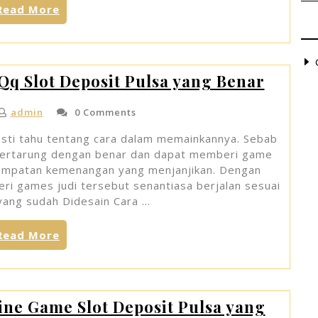
“Trik
Read More
Bermain
Judi
Online
Joker123
Qq Slot Deposit Pulsa yang Benar
Terbaru
yang
admin
0 Comments
Benar”
mesti tahu tentang cara dalam memainkannya. Sebab
t bertarung dengan benar dan dapat memberi game
sempatan kemenangan yang menjanjikan. Dengan
eri games judi tersebut senantiasa berjalan sesuai
yang sudah Didesain Cara …
“Kiat
Read More
Bermain
Judi
Online
Qq
ine Game Slot Deposit Pulsa yang
Slot