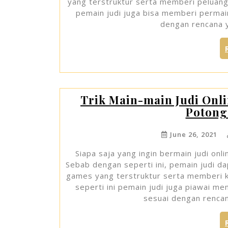
yang terstruktur serta memberi peluang
pemain judi juga bisa memberi permai
dengan rencana 
Trik Main-main Judi Onli
Potong
June 26, 2021
Siapa saja yang ingin bermain judi on
Sebab dengan seperti ini, pemain judi 
games yang terstruktur serta memberi
seperti ini pemain judi juga piawai me
sesuai dengan renca